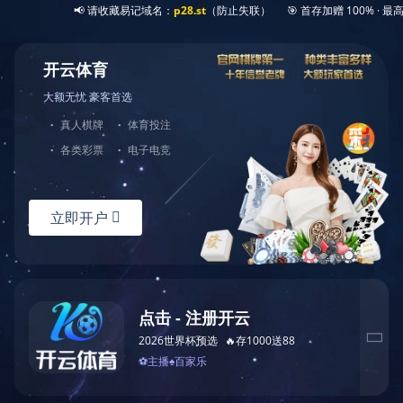
📢 请收藏易记域名：
p28.st
（防止失联） 🎯 首存加赠 100% · 最高 8
开云体育
大额无忧 豪客首选
·
真人棋牌
·
体育投注
·
各类彩票
·
电子电竞
立即开户

点击 - 注册开云

2026世界杯预选
🔥存1000送88
⚽️主播♠️百家乐